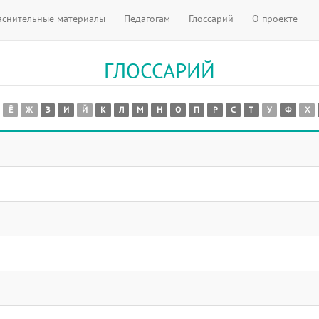
яснительные материалы
Педагогам
Глоссарий
О проекте
ГЛОССАРИЙ
Ё
Ж
З
И
Й
К
Л
М
Н
О
П
Р
С
Т
У
Ф
Х