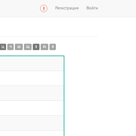
Регистрация
Войти
Ц
Ч
Ш
Щ
Э
Ю
Я